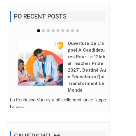
PO RECENT POSTS
Rafael Ruiz : « No
Us Devons Appre
Ndre À Habiter L’i
Ntelligence Artifi
Cielle »
Face à l’essor de l’i
ntelligence artificiell
e, la néces...
CAHIERS MEL 66