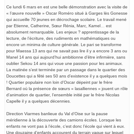
Ce lundi 6 mars en est une belle démonstration avec la visite de
« l’œuvre nouvelle » Oscar Roméro situé à Garges lès Gonesse
qui accueille 70 jeunes en décrochage scolaire. Le travail mené
par Etienne, Catherine, Sœur Rénia, Marc, Kamel… est
absolument remarquable. Les enjeux ? apprentissage de la
lecture, de l’écriture, des rudiments en mathématiques ou
encore un minima de culture générale. Le pari se transforme
pour Maessa 13 ans qui ne savait pas lire il y a encore 3 ans ou
Manel 14 ans qui aujourd’hui ambitionne d’être infirmière, sans
oublier Sekou 14 ans qui voue une passion pour les animaux.
La matinée s’est terminée par un passage dans le quartier des
Doucettes qui a fêté ses 50 ans d’existence il y a quelques mois
! Quartier populaire non loin d’Oscar dépeint par le frère
Bernard où la présence de sœurs « lasalliennes » jouent un rôle
d’animation de quartier, l’ensemble initié par le frère Nicolas
Capelle il y a quelques décennies.
Direction Viarmes banlieue du Val d’Oise sur la pause
méridienne à la découverte des camions écoles. Lorsque les
enfants ne vont pas à l’école, c’est donc l’école qui vient à eux.
Une douzaine d’enfants accourent du terrain vague sur lequel