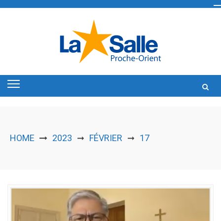
Skip
to
content
HOME
2023
FÉVRIER
17
➞
➞