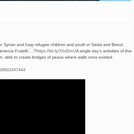
r Syrian and Iraqi refugee children and youth in Saida and Beirut,
rience Fratelli
https://bit.ly/3Xxl5mU
A single day’s activities of this
m, able to create bridges of peace where walls once existed.
0268802347444