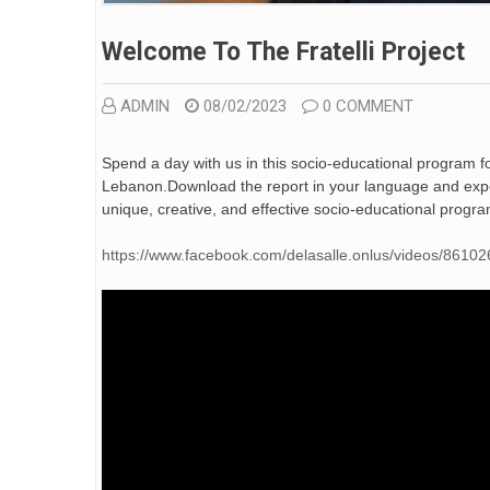
Welcome To The Fratelli Project
ADMIN
08/02/2023
0 COMMENT
Spend a day with us in this socio-educational program fo
Lebanon.Download the report in your language and expe
unique, creative, and effective socio-educational progra
https://www.facebook.com/delasalle.onlus/videos/861