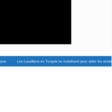
yrie
Les Lasalliens en Turquie se mobilisent pour aider les sinist