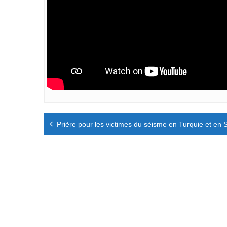
Navigation
Prière pour les victimes du séisme en Turquie et en S
de
l’article