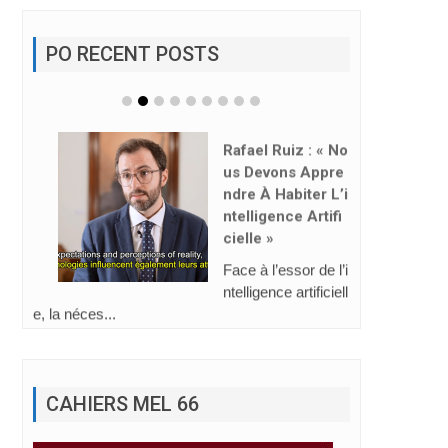
PO RECENT POSTS
Rafael Ruiz : « No
Us Devons Appre
Ndre À Habiter L’i
Ntelligence Artifi
Cielle »
Face à l’essor de l’i
ntelligence artificiell
e, la néces...
CAHIERS MEL 66