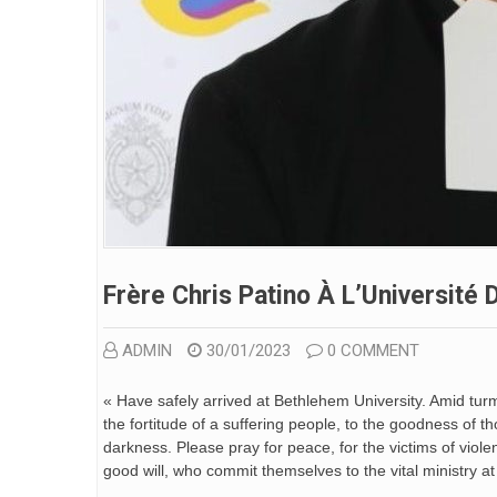
Frère Chris Patino À L’Université
ADMIN
30/01/2023
0 COMMENT
« Have safely arrived at Bethlehem University. Amid turm
the fortitude of a suffering people, to the goodness of t
darkness. Please pray for peace, for the victims of viole
good will, who commit themselves to the vital ministry 