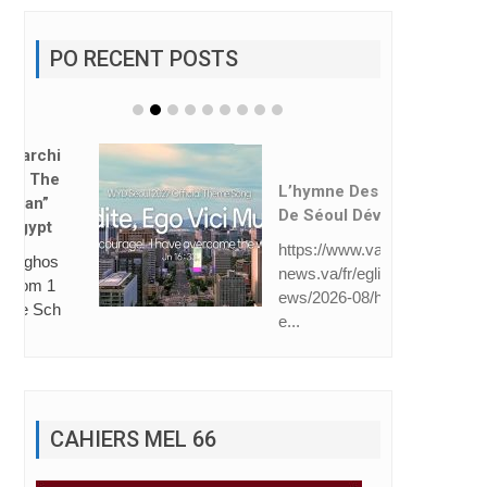
PO RECENT POSTS
L’hymne Des JMJ
De Séoul Dévoilé
https://www.vatican
news.va/fr/eglise/n
ews/2026-08/hymn
e...
CAHIERS MEL 66