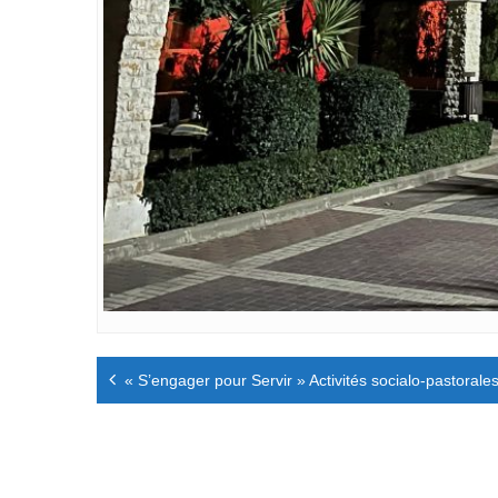
Navigation
« S’engager pour Servir » Activités socialo-pastoral
de
l’article