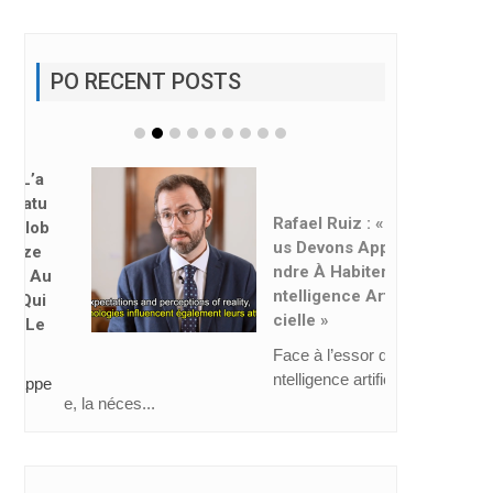
PO RECENT POSTS
Rafael Ruiz : « No
Us Devons Appre
Ndre À Habiter L’i
Ntelligence Artifi
Cielle »
Face à l’essor de l’i
ntelligence artificiell
e, la néces...
CAHIERS MEL 66