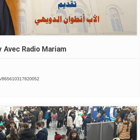
ry Avec Radio Mariam
os/865610317820052