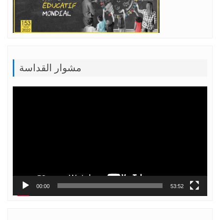
مشوار القداسة
Lecteur
vidéo
00:00
53:52