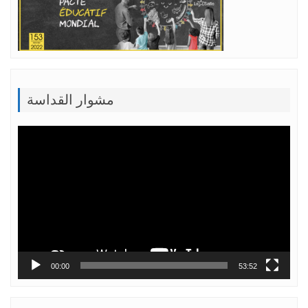
مشوار القداسة
Lecteur
vidéo
00:00
53:52