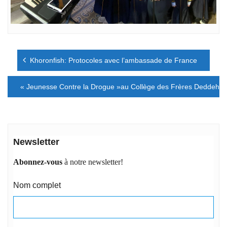
Navigation
Khoronfish: Protocoles avec l’ambassade de France
de
l’article
« Jeunesse Contre la Drogue »au Collège des Frères Deddeh
Newsletter
Abonnez-vous
à notre newsletter!
Nom complet