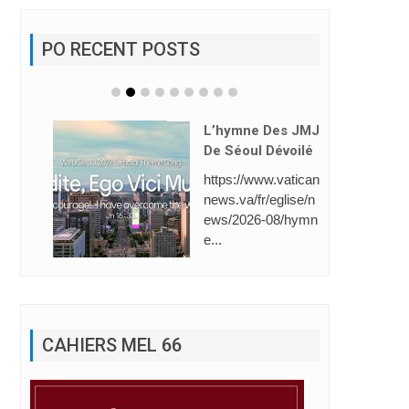
PO RECENT POSTS
L’hymne Des JMJ
De Séoul Dévoilé
https://www.vatican
news.va/fr/eglise/n
ews/2026-08/hymn
e...
CAHIERS MEL 66