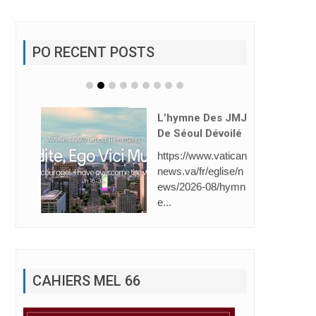
PO RECENT POSTS
L’hymne Des JMJ
De Séoul Dévoilé
https://www.vatican
news.va/fr/eglise/n
ews/2026-08/hymn
e...
CAHIERS MEL 66