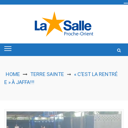
Skip
to
content
HOME
TERRE SAINTE
« C’EST LA RENTRÉ
➞
E » À JAFFA!!!