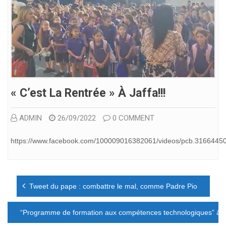
« C’est La Rentrée » À Jaffa!!!
ADMIN
26/09/2022
0 COMMENT
https://www.facebook.com/100009016382061/videos/pcb.316644
Navigation
Tweet du pape : combattre le mal, comme Padre Pio
de
l’article
“Programme de formation aux compétences technologiques” à S