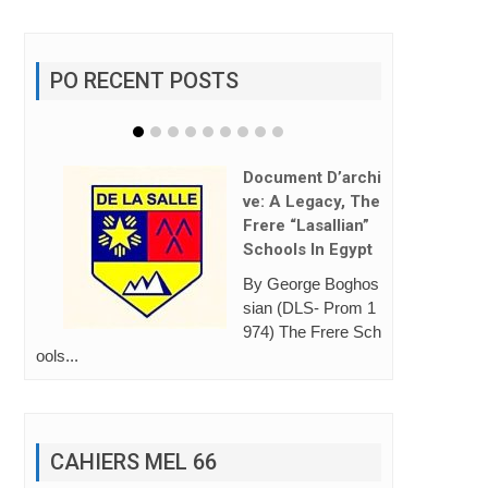
PO RECENT POSTS
L’hymne Des JMJ
De Séoul Dévoilé
https://www.vatican
news.va/fr/eglise/n
ews/2026-08/hymn
e...
CAHIERS MEL 66