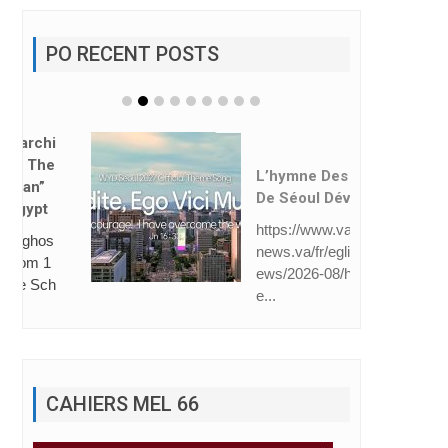
PO RECENT POSTS
L’hymne Des JMJ
De Séoul Dévoilé
https://www.vatican
news.va/fr/eglise/n
ews/2026-08/hymn
e...
CAHIERS MEL 66