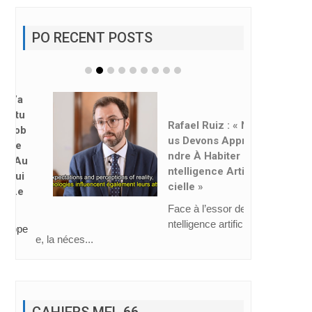
PO RECENT POSTS
Rafael Ruiz : « No
Us Devons Appre
Ndre À Habiter L’i
Ntelligence Artifi
Cielle »
Face à l’essor de l’i
ntelligence artificiell
e, la néces...
CAHIERS MEL 66