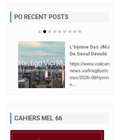
PO RECENT POSTS
L’hymne Des JMJ
De Séoul Dévoilé
https://www.vatican
news.va/fr/eglise/n
ews/2026-08/hymn
e...
CAHIERS MEL 66