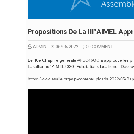
Propositions De La III°AIMEL App
ADMIN
06/05/2022
0 COMMENT
Le 46e Chapitre générale
#FSC46GC
a approuvé les pro
Lasallienne#AIMEL2020. Félicitations lasalliens ! Découv
https://www.lasalle.org/wp-content/uploads/2022/05/Ra