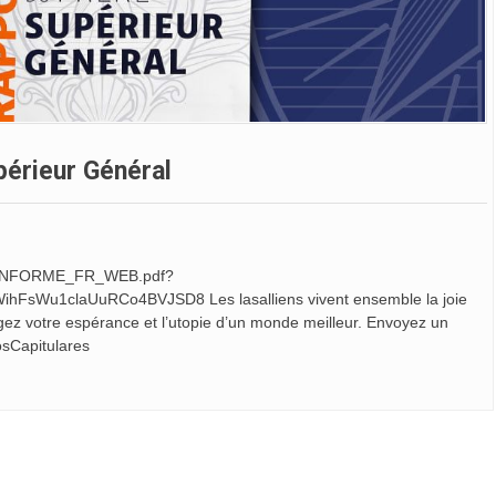
périeur Général
/03/INFORME_FR_WEB.pdf?
FsWu1claUuRCo4BVJSD8 Les lasalliens vivent ensemble la joie
agez votre espérance et l’utopie d’un monde meilleur. Envoyez un
dosCapitulares