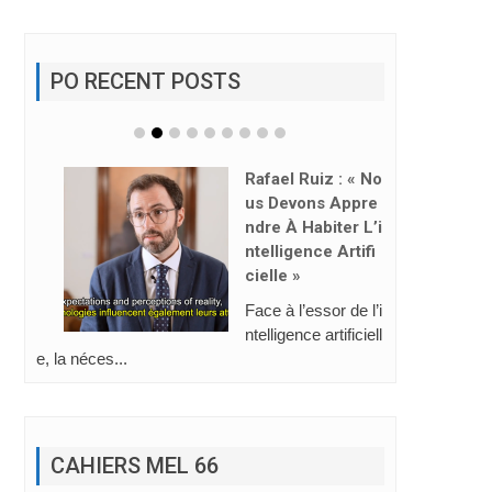
PO RECENT POSTS
Rafael Ruiz : « No
Us Devons Appre
Ndre À Habiter L’i
Ntelligence Artifi
Cielle »
Face à l’essor de l’i
ntelligence artificiell
e, la néces...
CAHIERS MEL 66