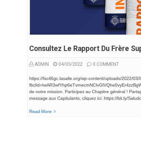
Consultez Le Rapport Du Frère Su
ADMIN
04/05/2022
0 COMMENT
https://fsc46gc.lasalle.org/wp-content/uploads/2022
fbclid=IwAR3wfYhp6eTvmecmNClvGlVQhe0vyEr4zzBgWih
de notre mission. Participez au Chapitre général ! Part
message aux Capitulants, cliquez ici: https://bit.ly/Salu
Read More