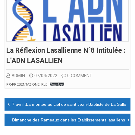
La Réflexion Lasallienne N°8 Intitulée :
L’ADN LASALLIEN
ADMIN
07/04/2022
0 COMMENT
FR-PRESENTAZIONE_RL8
Download
Navigation
7 avril :La montée au ciel de saint Jean-Baptiste de La Salle
de
l’article
Dimanche des Rameaux dans les Etablissements lasalliens