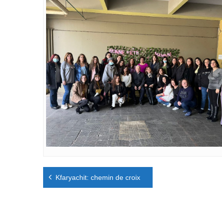
Navigation
Kfaryachit: chemin de croix
de
l’article