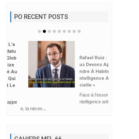
PO RECENT POSTS
Rafael Ruiz : « No
Us Devons Appre
Ndre À Habiter L’i
Ntelligence Artifi
Cielle »
Face à l’essor de l’i
ntelligence artificiell
e, la néces...
CAHIERS MEL 66