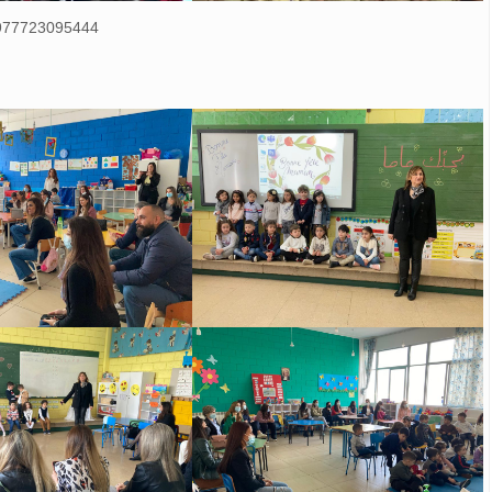
6977723095444