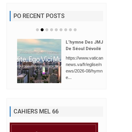
PO RECENT POSTS
L’hymne Des JMJ
De Séoul Dévoilé
https://www.vatican
news.va/fr/eglise/n
ews/2026-08/hymn
e...
CAHIERS MEL 66