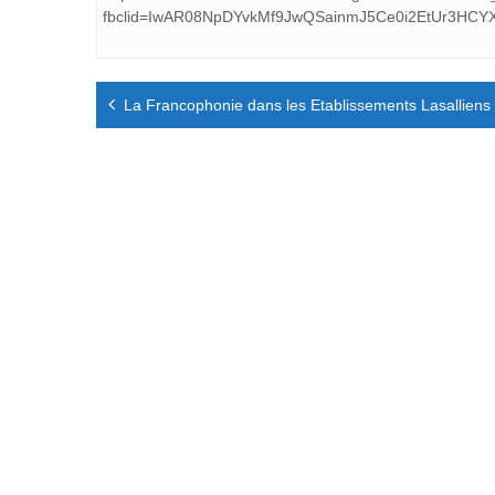
fbclid=IwAR08NpDYvkMf9JwQSainmJ5Ce0i2EtUr3HCY
Navigation
La Francophonie dans les Etablissements Lasalliens
de
l’article