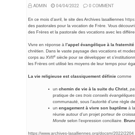
ADMIN
04/04/2022
0 COMMENT
En ce mois d’avril, le site des Archives lasalliennes
https
des pastorales pour la vocation de Frère. Vous découvrire
des Frères et la pastorale des vocations avec les différ
Vivre en réponse à
l’appel évangélique à la fraternité
chrétien. Dans le vaste paysage des vocations et modes 
e
corps au XVII
siècle pour se développer et s’institutio
les Frères ont utilisé les moyens de leur temps pour égal
La vie religieuse est classiquement définie
comme
un
chemin de vie à la suite du Christ
,
pa
pratique de ces
trois conseils évangéliques
communauté, sous l’autorité d’une règle de 
un
engagement à vivre son baptême
à l
réunie autour d’un projet porteur de croiss
Monde
selon l’expression conciliaire.
Bruno
https://www.archives-lasalliennes.org/docsm/2022/2204