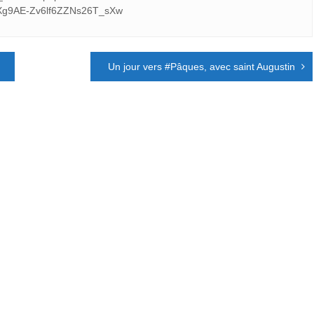
Xg9AE-Zv6lf6ZZNs26T_sXw
Un jour vers #Pâques, avec saint Augustin