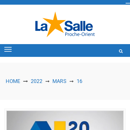
Skip
to
content
HOME
2022
MARS
16
➞
➞