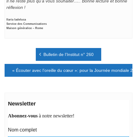
Il ne reste plus qu’à vous souhaiter….. Bonne lecture et bonne
réflexion !
Ilaria Iadeluca
Service des Communications
Maison généralice – Rome
Navigation
Bulletin de l’Institut n° 260
de
l’article
« Écouter avec l’oreille du cœur »: pour la Journée mondiale 2
Newsletter
Abonnez-vous
à notre newsletter!
Nom complet