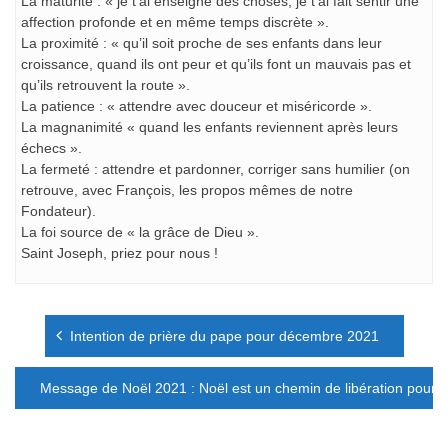
La maturité : « je t’ai enseigné des choses, je t’ai fait sentir une
affection profonde et en même temps discrète ».
La proximité : « qu’il soit proche de ses enfants dans leur
croissance, quand ils ont peur et qu’ils font un mauvais pas et
qu’ils retrouvent la route ».
La patience : « attendre avec douceur et miséricorde ».
La magnanimité « quand les enfants reviennent après leurs
échecs ».
La fermeté : attendre et pardonner, corriger sans humilier (on
retrouve, avec François, les propos mêmes de notre
Fondateur).
La foi source de « la grâce de Dieu ».
Saint Joseph, priez pour nous !
Navigation
Intention de prière du pape pour décembre 2021
de
l’article
Message de Noël 2021 : Noël est un chemin de libération pour 