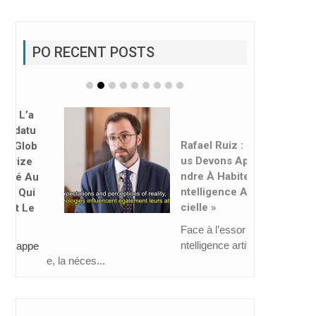
PO RECENT POSTS
Rafael Ruiz : « No
Us Devons Appre
Ndre À Habiter L’i
Ntelligence Artifi
Cielle »
Face à l’essor de l’i
ntelligence artificiell
e, la néces...
CAHIERS MEL 66