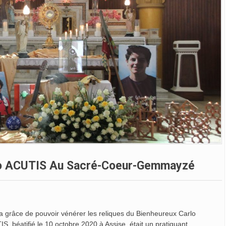
rlo ACUTIS Au Sacré-Coeur-Gemmayzé
a grâce de pouvoir vénérer les reliques du Bienheureux Carlo
 béatifié le 10 octobre 2020 à Assise, était un pratiquant