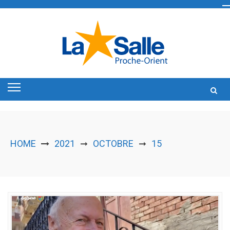
Skip
to
content
HOME
2021
OCTOBRE
15
➞
➞