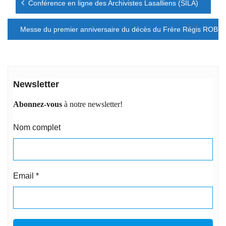
Conférence en ligne des Archivistes Lasalliens (SILA)
de
l’article
Messe du premier anniversaire du décès du Frère Régis ROBBE
Newsletter
Abonnez-vous
à notre newsletter!
Nom complet
Email
*