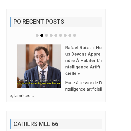
PO RECENT POSTS
Rafael Ruiz : « No
Us Devons Appre
Ndre À Habiter L’i
Ntelligence Artifi
Cielle »
Face à l’essor de l’i
ntelligence artificiell
e, la néces...
CAHIERS MEL 66