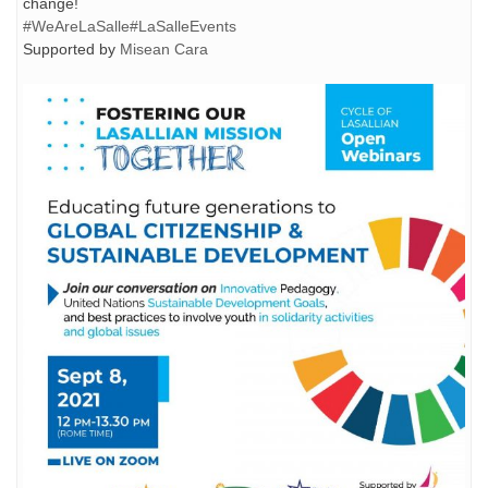
change!
#WeAreLaSalle
#LaSalleEvents
Supported by
Misean Cara