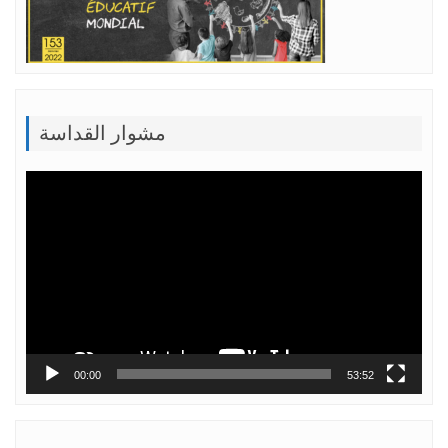
مشوار القداسة
Lecteur
vidéo
00:00
53:52