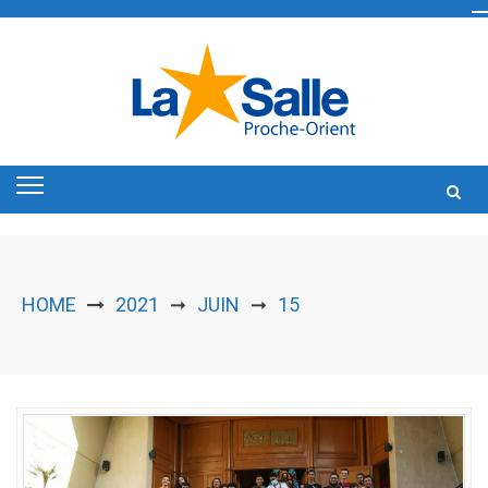
Skip
to
content
HOME
2021
JUIN
15
➞
➞