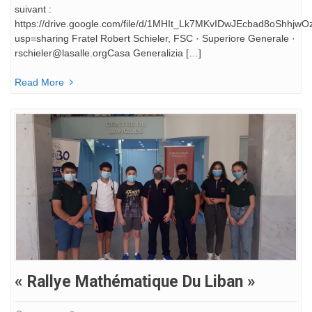
suivant :
https://drive.google.com/file/d/1MHIt_Lk7MKvIDwJEcbad8oShhjwO
usp=sharing Fratel Robert Schieler, FSC · Superiore Generale ·
rschieler@lasalle.orgCasa Generalizia […]
Read More
« Rallye Mathématique Du Liban »