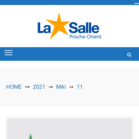
Skip
to
content
HOME
2021
MAI
11
➞
➞