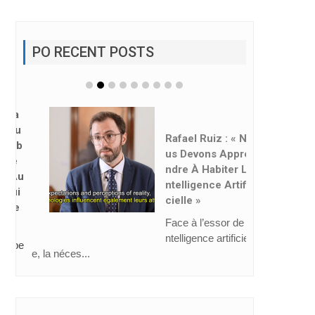
PO RECENT POSTS
Rafael Ruiz : « No
Us Devons Appre
Ndre À Habiter L’i
Ntelligence Artifi
Cielle »
Face à l’essor de l’i
ntelligence artificiell
e, la néces...
CAHIERS MEL 66