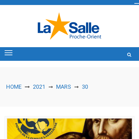
Skip
to
content
HOME
2021
MARS
30
➞
➞