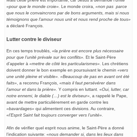
«pour que le monde croie».
Le monde croira,
«non pas parce
que nous le convaincrons par de bons arguments, mais si nous
témoignons que l’amour nous unit et nous rend proche de tous»
a déclaré François.
Lutter contre le diviseur
En ces temps troublés,
«la prière est encore plus nécessaire
pour que l’unité prévale sur les conflits».
Et le Saint-Père
d’appeler à
«mettre de côté les particularismes»
. Les chrétiens
doivent donner le bon exemple en poursuivant le chemin
«vers
une unité pleine et visible».
«Beaucoup de pas en avant ont été
faits»
, a reconnu François,
«mais il faut persévérer dans
l’amour et dans la prière».
Y compris en luttant. «
Oui, lutter, car
notre ennemi, le diable (…) est le diviseur»
, a rappelé le Pape,
avant de mettre particulièrement en garde contre les
«bavardages»
qui alimentent ces divisions. Au contraire,
«l’Esprit Saint fait toujours converger vers l’unité».
Afin de vérifier quel esprit nous anime, le Saint-Père a donné
l’indication suivante:
«nous demander si, dans les lieux dans