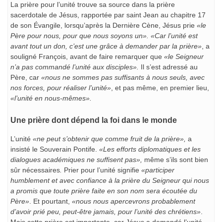
La prière pour l’unité trouve sa source dans la prière
sacerdotale de Jésus, rapportée par saint Jean au chapitre 17
de son Évangile, lorsqu’après la Dernière Cène, Jésus prie
«le
Père pour nous, pour que nous soyons un». «Car l’unité est
avant tout un don, c’est une grâce à demander par la prière»
, a
souligné François, avant de faire remarquer que
«le Seigneur
n’a pas commandé l’unité aux disciples».
Il s’est adressé au
Père, car
«nous ne sommes pas suffisants à nous seuls, avec
nos forces, pour réaliser l’unité»
, et pas même, en premier lieu,
«l’unité en nous-mêmes».
Une prière dont dépend la foi dans le monde
L’unité
«ne peut s’obtenir que comme fruit de la prière»,
a
insisté le Souverain Pontife.
«Les efforts diplomatiques et les
dialogues académiques ne suffisent pas»,
même s’ils sont bien
sûr nécessaires
.
Prier pour l’unité signifie
«participer
humblement et avec confiance à la prière du Seigneur qui nous
a promis que toute prière faite en son nom sera écoutée du
Père»
. Et pourtant,
«nous nous apercevrons probablement
d’avoir prié peu, peut-être jamais, pour l’unité des chrétiens»
.
Mais cette prière est importante, car Jésus a demandé l’unité