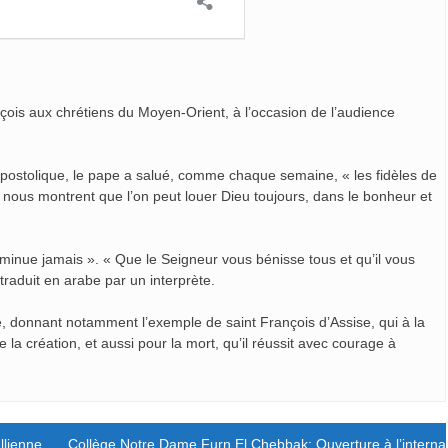
çois aux chrétiens du Moyen-Orient, à l’occasion de l’audience
 apostolique, le pape a salué, comme chaque semaine, « les fidèles de
it, nous montrent que l’on peut louer Dieu toujours, dans le bonheur et
e diminue jamais ». « Que le Seigneur vous bénisse tous et qu’il vous
 traduit en arabe par un interprète.
, donnant notamment l’exemple de saint François d’Assise, qui à la
e la création, et aussi pour la mort, qu’il réussit avec courage à
llienne en temps de crise
Collège Notre Dame Furn El Chebbak: Ouverture à l’internat