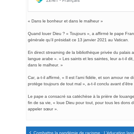
« Dans le bonheur et dans le malheur »
Quand louer Dieu ? « Toujours », a affirmé le pape Fran
générale qu’il présidait ce 13 janvier 2021 au Vatican.
En direct streaming de la bibliothèque privée du palais
langue arabe ». « Les saints et les saintes, leur a-t-il d
dans le malheur. »
Car, a-t-il affirmé, « Il est l’ami fidèle, et son amour n
protège toujours de tout mal », a-t-il conclu avant d’être
Le pape a consacré sa catéchèse à la prière de louange
fin de sa vie, « loue Dieu pour tout, pour tous les dons d
appeler sœur ».
Navigation
Combattre la pandémie de racisme : L’éducation lasa