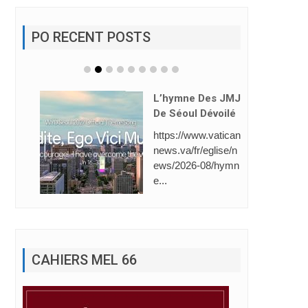
PO RECENT POSTS
L’hymne Des JMJ
De Séoul Dévoilé
https://www.vatican
news.va/fr/eglise/n
ews/2026-08/hymn
e...
CAHIERS MEL 66