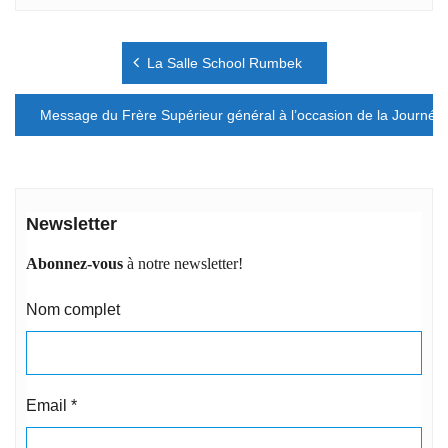
Navigation
La Salle School Rumbek
de
l’article
Message du Frère Supérieur général à l’occasion de la Journée 
Newsletter
Abonnez-vous
à notre newsletter!
Nom complet
Email
*