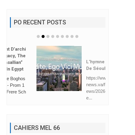
PO RECENT POSTS
L’hymne Des JMJ
De Séoul Dévoilé
https://www.vatican
news.va/fr/eglise/n
ews/2026-08/hymn
e...
CAHIERS MEL 66