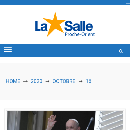
Skip
to
content
HOME
2020
OCTOBRE
16
➞
➞