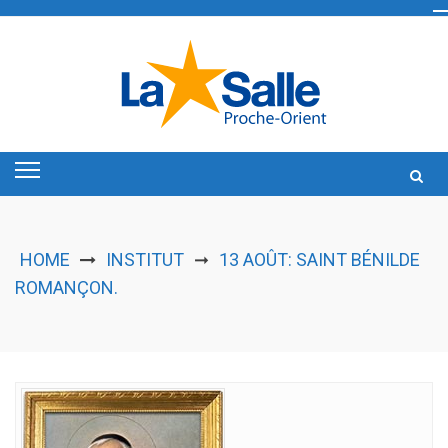
Skip
to
content
HOME
INSTITUT
13 AOÛT: SAINT BÉNILDE
➞
ROMANÇON.