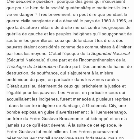
Une deuxième question
: pourquoi des gens qui n’œuvraient
que pour le bien de la société guatémaltèque mettaient-ils leur
vie en danger ? Très brièvement, on peut dire que pendant la
guerre civile sanglante qui a dévasté le pays de 1960 à 1996, et
que la dictature militaire de droite menait contre les groupes de
guérilla de gauche et les peuples indigènes qu’il soupçonnait de
soutenir les guerrilleros, ceux qui défendaient les droits des
pauvres étaient considérés comme des communistes à éliminer
par tous les moyens. C’était l’époque de la
Seguridad Nacional
(Sécurité Nationale) d’une part et de l’incompréhension de la
Théologie de la libération
d’autre part. Des années de haine, de
destruction, de souffrance, qui s’ajoutèrent à la misère
endémique du pays, en particulier dans les zones rurales.
C’était aussi au détriment de ceux qui prêchaient la justice et
l’égalité pour les pauvres. Les Frères, en particulier ceux qui
accueillaient les indigènes, furent menacés à plusieurs reprises
: dans le centre indigène de Santiago, à Guatemala City, une
bombe explosa en guise d’avertissement ; à Huehuetenango,
un frère du Frère Gustavo Bracamonte fut kidnappé et on n’a
jamais su ce qu’il était devenu. À la suite de cet épisode, le
Frère Gustavo fut muté ailleurs. Les Frères poursuivirent
néanmoins leur travail apostolique sans forfanterie, mais on