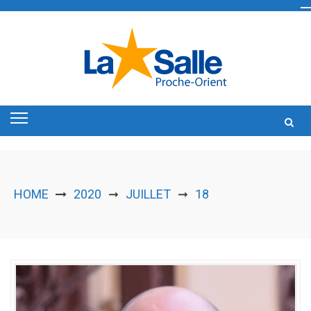
Skip
to
content
HOME
2020
JUILLET
18
➞
➞