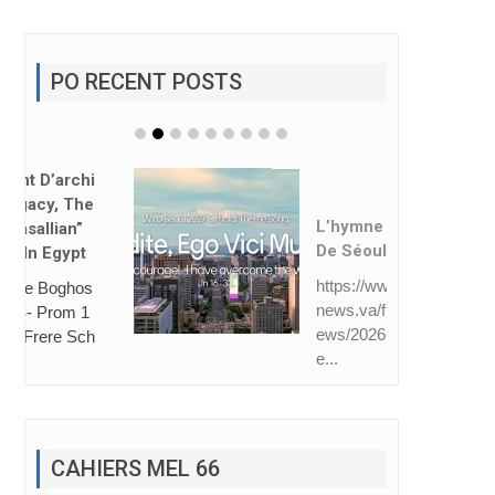
PO RECENT POSTS
L’hymne Des JMJ
De Séoul Dévoilé
https://www.vatican
news.va/fr/eglise/n
ews/2026-08/hymn
e...
CAHIERS MEL 66