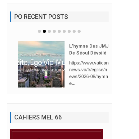
PO RECENT POSTS
L’hymne Des JMJ
De Séoul Dévoilé
https://www.vatican
news.va/fr/eglise/n
ews/2026-08/hymn
e...
CAHIERS MEL 66