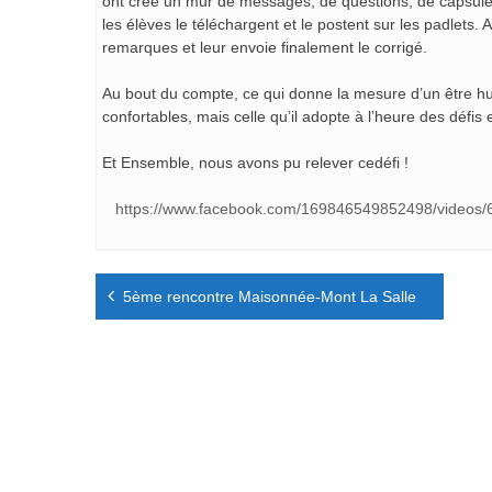
ont créé un mur de messages, de questions, de capsules
les élèves le téléchargent et le postent sur les padlets.
remarques et leur envoie finalement le corrigé.
Au bout du compte, ce qui donne la mesure d’un être hu
confortables, mais celle qu’il adopte à l’heure des défis 
Et Ensemble, nous avons pu relever cedéfi !
https://www.facebook.com/169846549852498/videos
Navigation
5ème rencontre Maisonnée-Mont La Salle
de
l’article