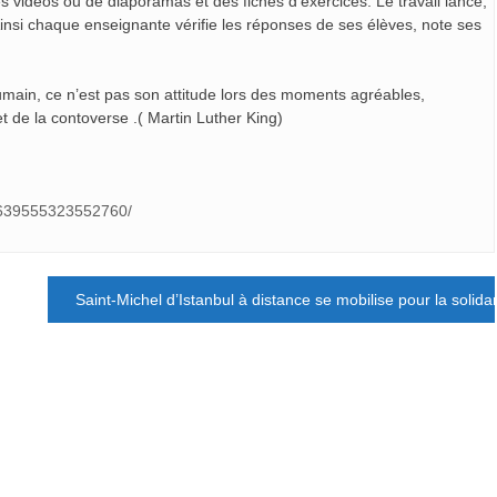
 vidéos ou de diaporamas et des fiches d’exercices. Le travail lancé,
 Ainsi chaque enseignante vérifie les réponses de ses élèves, note ses
main, ce n’est pas son attitude lors des moments agréables,
et de la contoverse .( Martin Luther King)
/639555323552760/
Saint-Michel d’Istanbul à distance se mobilise pour la solidar