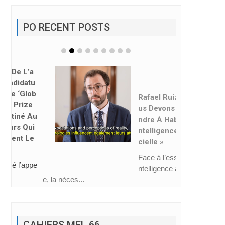
PO RECENT POSTS
Rafael Ruiz : « No
Us Devons Appre
Ndre À Habiter L’i
Ntelligence Artifi
Cielle »
Face à l’essor de l’i
ntelligence artificiell
e, la néces...
CAHIERS MEL 66