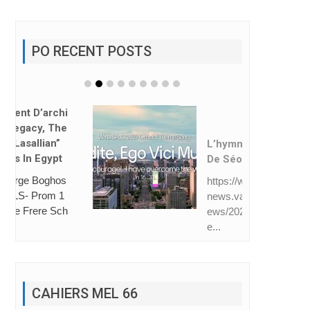
PO RECENT POSTS
L’hymne Des JMJ
De Séoul Dévoilé
https://www.vatican
news.va/fr/eglise/n
ews/2026-08/hymn
e...
CAHIERS MEL 66