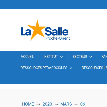
Skip
to
content
ACCUEIL
INSTITUT
SECTEUR
FA
RESSOURCES PÉDAGOGIQUES
RESSOURCES LA
HOME
2020
MARS
06
➞
➞