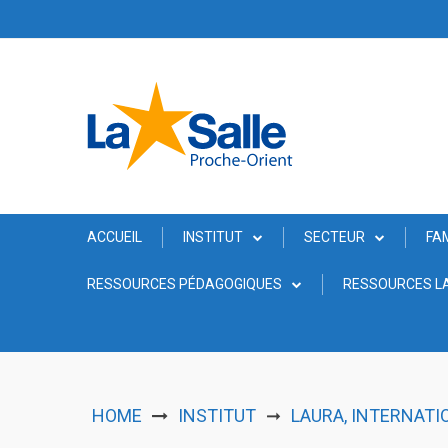
Skip
to
content
ACCUEIL
INSTITUT
SECTEUR
FA
RESSOURCES PÉDAGOGIQUES
RESSOURCES LA
HOME
INSTITUT
LAURA, INTERNATI
➞