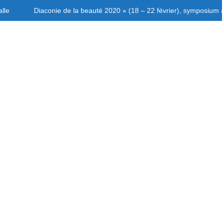
lle
Diaconie de la beauté 2020 » (18 – 22 février), symposium