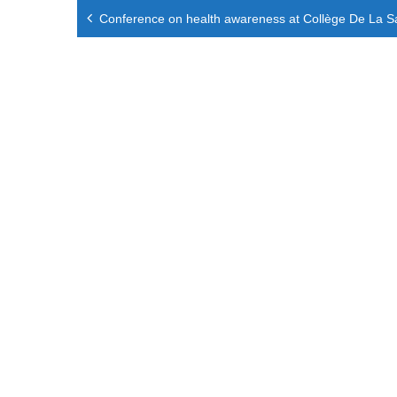
Navigation
Conference on health awareness at Collège De La Sa
de
l’article