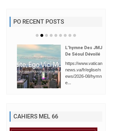
PO RECENT POSTS
L’hymne Des JMJ
De Séoul Dévoilé
https://www.vatican
news.va/fr/eglise/n
ews/2026-08/hymn
e...
CAHIERS MEL 66