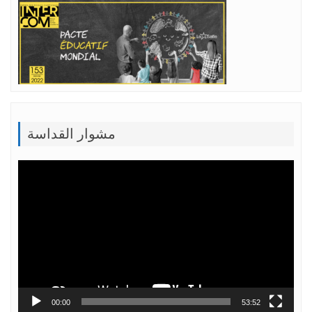
مشوار القداسة
Lecteur
vidéo
00:00
53:52