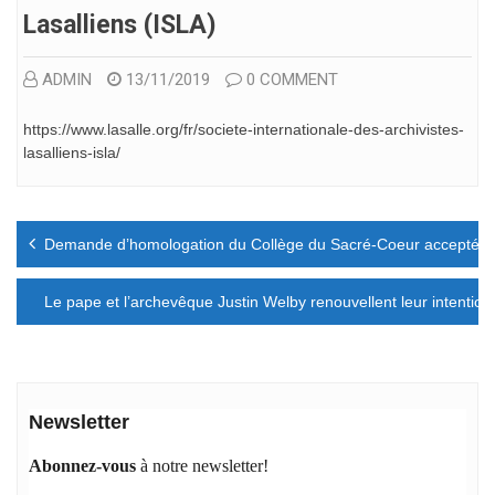
Lasalliens (ISLA)
ADMIN
13/11/2019
0 COMMENT
https://www.lasalle.org/fr/societe-internationale-des-archivistes-
lasalliens-isla/
Navigation
Demande d’homologation du Collège du Sacré-Coeur acceptée.
de
l’article
Le pape et l’archevêque Justin Welby renouvellent leur intention
Newsletter
Abonnez-vous
à notre newsletter!