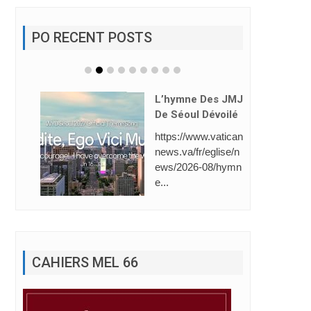
PO RECENT POSTS
L’hymne Des JMJ
De Séoul Dévoilé
https://www.vatican
news.va/fr/eglise/n
ews/2026-08/hymn
e...
CAHIERS MEL 66