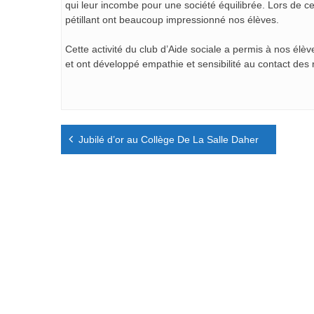
qui leur incombe pour une société équilibrée. Lors de ce
pétillant ont beaucoup impressionné nos élèves.
Cette activité du club d’Aide sociale a permis à nos él
et ont développé empathie et sensibilité au contact des r
Navigation
Jubilé d’or au Collège De La Salle Daher
de
l’article