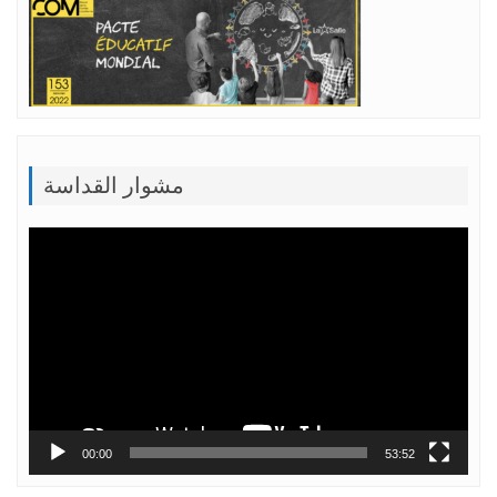
مشوار القداسة
Lecteur
vidéo
00:00
53:52