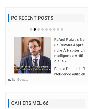
PO RECENT POSTS
Rafael Ruiz : « No
Us Devons Appre
Ndre À Habiter L’i
Ntelligence Artifi
Cielle »
Face à l’essor de l’i
ntelligence artificiell
e, la néces...
CAHIERS MEL 66